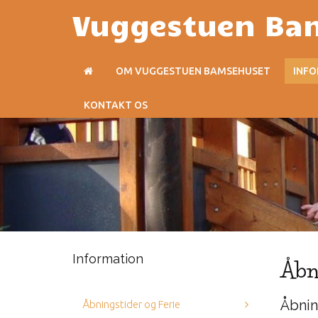
Vuggestuen Ba
OM VUGGESTUEN BAMSEHUSET
INF
KONTAKT OS
Information
Åbn
Åbnin
Åbningstider og Ferie