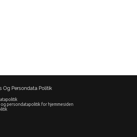
s Og Persondata Politik
tapolitik
og persondatapolitik for hjemmesiden
itik