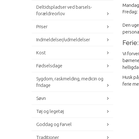
Mandag 
Deltidspladser ved barsels-
Fredag:
forældreorlov
Den ugen
Priser
persona
Indmeldelser/udmeldelser
Ferie:
Kost
Vi forve
børnene
Fødselsdage
helligda
Husk på,
Sygdom, raskmelding, medicin og
ferie me
fridage
Søvn
Tøj og legetøj
Goddag og Farvel
Traditioner