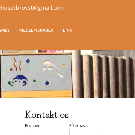
sehusetbrovst@gmail.com
AMLY
MEDLEMSKABER
LINK
Kontakt os
Fornavn
Efternavn