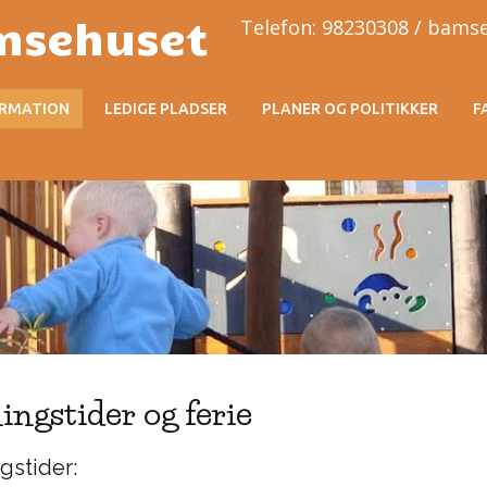
msehuset
Telefon: 98230308 / bam
ORMATION
LEDIGE PLADSER
PLANER OG POLITIKKER
F
ingstider og ferie
gstider: