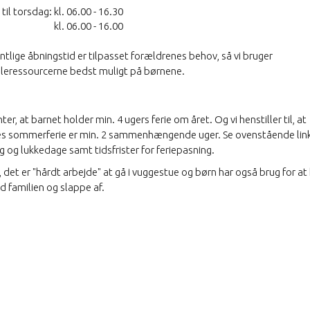
til torsdag:
kl. 06.00 - 16.30
kl. 06.00 - 16.00
tlige åbningstid er tilpasset forældrenes behov, så vi bruger
leressourcerne bedst muligt på børnene.
nter, at barnet holder min. 4 ugers ferie om året. Og vi henstiller til, at
s sommerferie er min. 2 sammenhængende uger. Se ovenstående link
g og lukkedage samt tidsfrister for feriepasning.
 det er "hårdt arbejde" at gå i vuggestue og børn har også brug for at
d familien og slappe af.