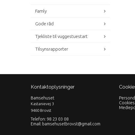
Famly
Gode råd
Tjekliste til vuggestuestart
Tilsynsrapporter
Kontaktoplysninger
Cookie
Bamsehuset
Personda
Cookies 
Kastanievej 3
Mediepol
9460 Brovst
Telefon: 98 23 03 08
Email:
bamsehusetbrovst@gmail.com