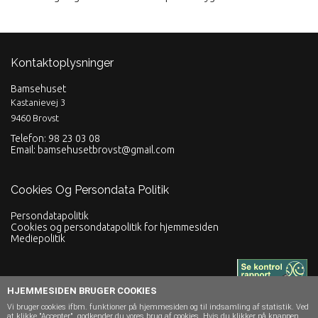
Kontaktoplysninger
Bamsehuset
Kastanievej 3
9460 Brovst
Telefon: 98 23 03 08
Email:
bamsehusetbrovst@gmail.com
Cookies Og Persondata Politik
Persondatapolitik
Cookies og persondatapolitik for hjemmesiden
Mediepolitik
HJEMMESIDEN BRUGER COOKIES
Vi bruger cookies ifbm. funktioner på hjemmesiden og til indsamling af statistik. Ved
Powered by
2026 © Bamsehuset. Alle rettigheder forbeholdes.
at klikke "Accepter", godkender du vores brug af cookies. Hvis du klikker på knappen