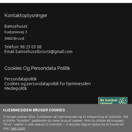
Kontaktoplysninger
Bamsehuset
Kastanievej 3
9460 Brovst
Telefon: 98 23 03 08
Email:
bamsehusetbrovst@gmail.com
Cookies Og Persondata Politik
Persondatapolitik
Cookies og persondatapolitik for hjemmesiden
Mediepolitik
HJEMMESIDEN BRUGER COOKIES
Vi bruger cookies ifbm. funktioner på hjemmesiden og til indsamling af statistik. Ved
Powered by
2026 © Bamsehuset. Alle rettigheder forbeholdes.
at klikke "Accepter", godkender du vores brug af cookies. Hvis du klikker på knappen
"Afvis", sætter vi ikke cookies til statistik – vi benytter dog en cookie for at huske dit
Søgaard &
valg.
Læs mere
Co
Support
-