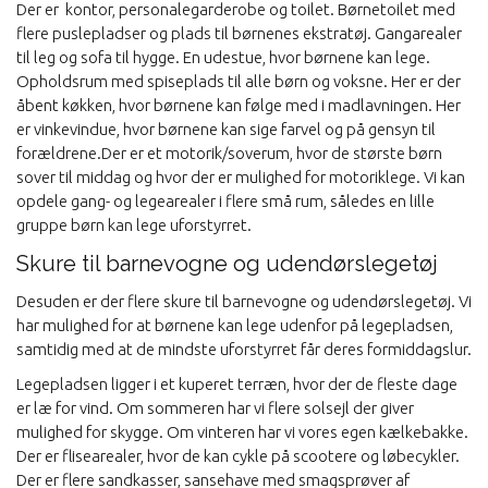
Der er kontor, personalegarderobe og toilet. Børnetoilet med
flere puslepladser og plads til børnenes ekstratøj. Gangarealer
til leg og sofa til hygge. En udestue, hvor børnene kan lege.
Opholdsrum med spiseplads til alle børn og voksne. Her er der
åbent køkken, hvor børnene kan følge med i madlavningen. Her
er vinkevindue, hvor børnene kan sige farvel og på gensyn til
forældrene.Der er et motorik/soverum, hvor de største børn
sover til middag og hvor der er mulighed for motoriklege. Vi kan
opdele gang- og legearealer i flere små rum, således en lille
gruppe børn kan lege uforstyrret.
Skure til barnevogne og udendørslegetøj
Desuden er der flere skure til barnevogne og udendørslegetøj. Vi
har mulighed for at børnene kan lege udenfor på legepladsen,
samtidig med at de mindste uforstyrret får deres formiddagslur.
Legepladsen ligger i et kuperet terræn, hvor der de fleste dage
er læ for vind. Om sommeren har vi flere solsejl der giver
mulighed for skygge. Om vinteren har vi vores egen kælkebakke.
Der er flisearealer, hvor de kan cykle på scootere og løbecykler.
Der er flere sandkasser, sansehave med smagsprøver af