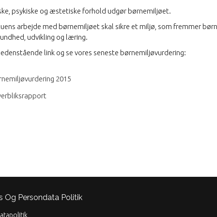
iske, psykiske og æstetiske forhold udgør børnemiljøet.
uens arbejde med børnemiljøet skal sikre et miljø, som fremmer bør
 sundhed, udvikling og læring.
nedenstående link og se vores seneste børnemiljøvurdering:
rnemiljøvurdering 2015
erbliksrapport
s Og Persondata Politik
tapolitik