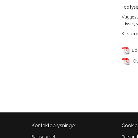
- de fys
Vuggest
trivsel,
Klik på 
Bø
Ov
Kontaktoplysninger
Cookie
Bamsehuset
Personda