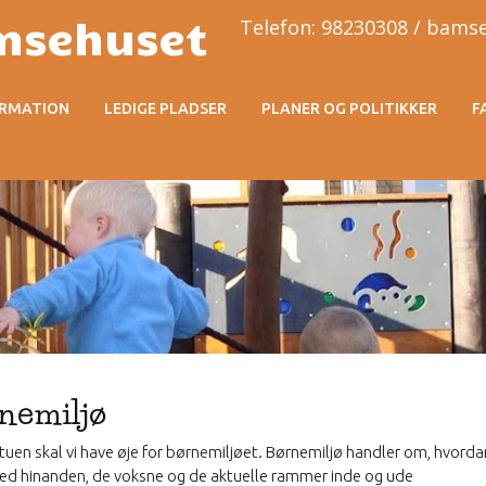
msehuset
Telefon: 98230308 / bam
ORMATION
LEDIGE PLADSER
PLANER OG POLITIKKER
F
nemiljø
tuen skal vi have øje for børnemiljøet. Børnemiljø handler om, hvord
med hinanden, de voksne og de aktuelle rammer inde og ude