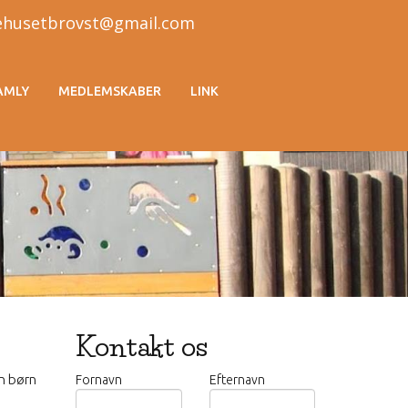
sehusetbrovst@gmail.com
AMLY
MEDLEMSKABER
LINK
Kontakt os
an børn
Fornavn
Efternavn