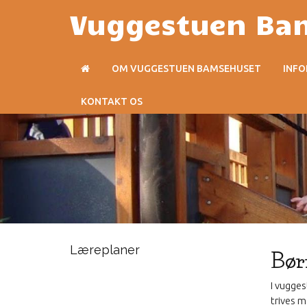
Vuggestuen Ba
OM VUGGESTUEN BAMSEHUSET
INF
KONTAKT OS
Læreplaner
Bør
I vugges
trives 